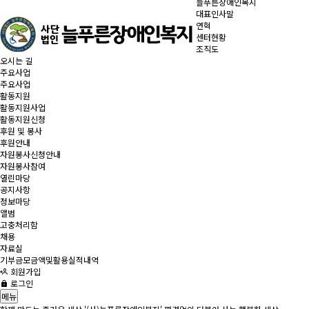
늘푸른장애인복지
대표인사말
연혁
센터현황
조직도
오시는 길
주요사업
주요사업
활동지원
활동지원사업
활동지원신청
후원 및 봉사
후원안내
자원봉사신청안내
자원봉사참여
열린마당
공지사항
정보마당
앨범
고충처리함
채용
자료실
기부금모금액및활용실적내역
회원가입
로그인
메뉴