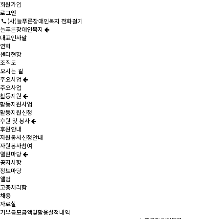
회원가입
로그인
(사)늘푸른장애인복지 전화걸기
늘푸른장애인복지
대표인사말
연혁
센터현황
조직도
오시는 길
주요사업
주요사업
활동지원
활동지원사업
활동지원신청
후원 및 봉사
후원안내
자원봉사신청안내
자원봉사참여
열린마당
공지사항
정보마당
앨범
고충처리함
채용
자료실
기부금모금액및활용실적내역