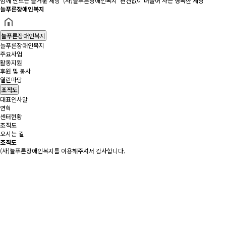
함께 만드는 즐거운 세상 '(사)늘푸른장애인복지' 편견없이 더불어 사는 행복한 세상
늘푸른장애인복지
늘푸른장애인복지
늘푸른장애인복지
주요사업
활동지원
후원 및 봉사
열린마당
조직도
대표인사말
연혁
센터현황
조직도
오시는 길
조직도
(사)늘푸른장애인복지를 이용해주셔서 감사합니다.