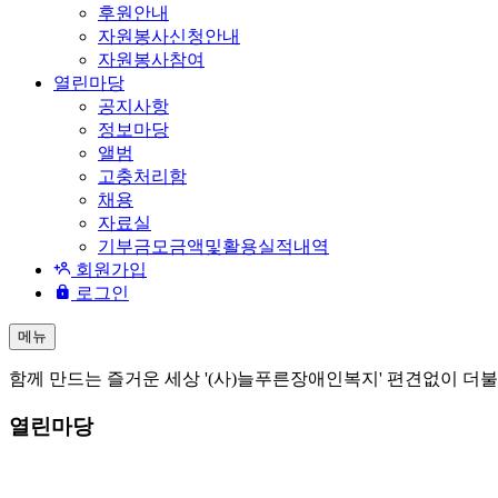
후원안내
자원봉사신청안내
자원봉사참여
열린마당
공지사항
정보마당
앨범
고충처리함
채용
자료실
기부금모금액및활용실적내역
회원가입
로그인
메뉴
함께 만드는 즐거운 세상 '(사)늘푸른장애인복지' 편견없이 더
열린마당