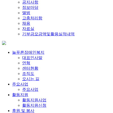
공지사항
정보마당
앨범
고충처리함
채용
자료실
기부금모금액및활용실적내역
늘푸른장애인복지
대표인사말
연혁
센터현황
조직도
오시는 길
주요사업
주요사업
활동지원
활동지원사업
활동지원신청
후원 및 봉사