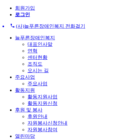
회원가입
로그인
(사)늘푸른장애인복지 전화걸기
늘푸른장애인복지
대표인사말
연혁
센터현황
조직도
오시는 길
주요사업
주요사업
활동지원
활동지원사업
활동지원신청
후원 및 봉사
후원안내
자원봉사신청안내
자원봉사참여
열린마당