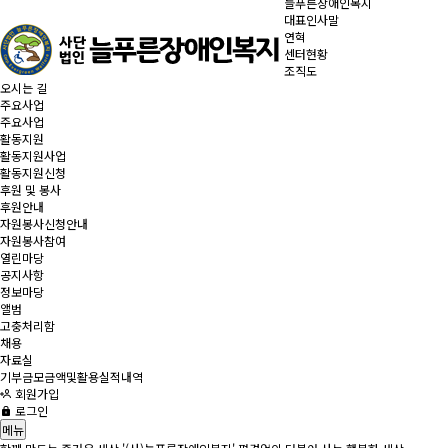
늘푸른장애인복지
대표인사말
연혁
센터현황
조직도
오시는 길
주요사업
주요사업
활동지원
활동지원사업
활동지원신청
후원 및 봉사
후원안내
자원봉사신청안내
자원봉사참여
열린마당
공지사항
정보마당
앨범
고충처리함
채용
자료실
기부금모금액및활용실적내역
회원가입
로그인
메뉴