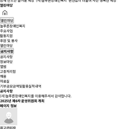
함께 만드는 즐거운 세상 '(사)늘푸른장애인복지' 편견없이 더불어 사는 행복한 세상
열린마당
열린마당
늘푸른장애인복지
주요사업
활동지원
후원 및 봉사
열린마당
공지사항
공지사항
정보마당
앨범
고충처리함
채용
자료실
기부금모금액및활용실적내역
공지사항
(사)늘푸른장애인복지를 이용해주셔서 감사합니다.
2025년 제6차 운영위원회 개최
페이지 정보
최고관리자