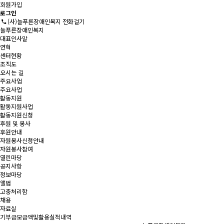
회원가입
로그인
(사)늘푸른장애인복지 전화걸기
늘푸른장애인복지
대표인사말
연혁
센터현황
조직도
오시는 길
주요사업
주요사업
활동지원
활동지원사업
활동지원신청
후원 및 봉사
후원안내
자원봉사신청안내
자원봉사참여
열린마당
공지사항
정보마당
앨범
고충처리함
채용
자료실
기부금모금액및활용실적내역