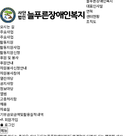
늘푸른장애인복지
대표인사말
연혁
센터현황
조직도
오시는 길
주요사업
주요사업
활동지원
활동지원사업
활동지원신청
후원 및 봉사
후원안내
자원봉사신청안내
자원봉사참여
열린마당
공지사항
정보마당
앨범
고충처리함
채용
자료실
기부금모금액및활용실적내역
회원가입
로그인
메뉴