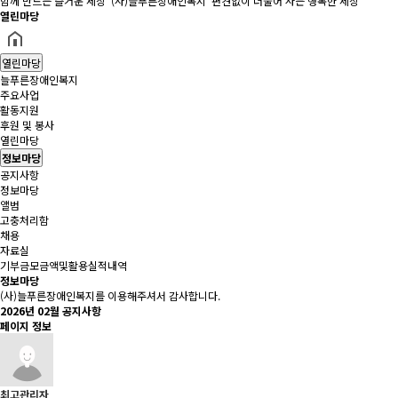
함께 만드는 즐거운 세상 '(사)늘푸른장애인복지' 편견없이 더불어 사는 행복한 세상
열린마당
열린마당
늘푸른장애인복지
주요사업
활동지원
후원 및 봉사
열린마당
정보마당
공지사항
정보마당
앨범
고충처리함
채용
자료실
기부금모금액및활용실적내역
정보마당
(사)늘푸른장애인복지를 이용해주셔서 감사합니다.
2026년 02월 공지사항
페이지 정보
최고관리자