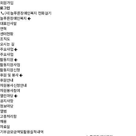
회원가입
로그인
(사)늘푸른장애인복지 전화걸기
늘푸른장애인복지
대표인사말
연혁
센터현황
조직도
오시는 길
주요사업
주요사업
활동지원
활동지원사업
활동지원신청
후원 및 봉사
후원안내
자원봉사신청안내
자원봉사참여
열린마당
공지사항
정보마당
앨범
고충처리함
채용
자료실
기부금모금액및활용실적내역